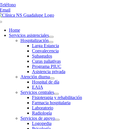
Saltar
Teléfono
al
Email
contenido
Toggle
Navigation
Home
Servicios asistenciales
Hospitalización
Larga Estancia
Convalecencia
Subagudos
Curas paliativas
Programa PIUC
Asistencia privada
Atención diurna
Hospital de día
EAIA
Servicios centrales
Fisioterapia y rehabilitación
Farmacia hospitalaria
Laboratorio
Radiología
Servicios de apoyo
Logopedia
Psicología