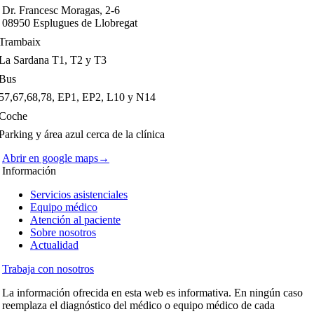
Dr. Francesc Moragas, 2-6
08950 Esplugues de Llobregat
Trambaix
La Sardana T1, T2 y T3
Bus
57,67,68,78, EP1, EP2, L10 y N14
Coche
Parking y área azul cerca de la clínica
Abrir en google maps→
Información
Servicios asistenciales
Equipo médico
Atención al paciente
Sobre nosotros
Actualidad
Trabaja con nosotros
La información ofrecida en esta web es informativa. En ningún caso
reemplaza el diagnóstico del médico o equipo médico de cada